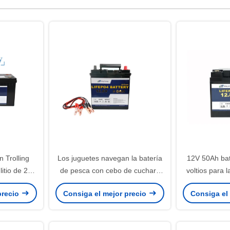
n Trolling
Los juguetes navegan la batería
12V 50Ah bate
litio de 24V
de pesca con cebo de cuchara
voltios para 
con cebo de cuchara Lifepo4
que acampa d
precio
Consiga el mejor precio
Consiga el
12V 50Ah del motor del litio
de cuchara c
médico
de Bluet