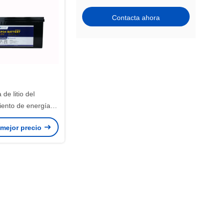
Contacta ahora
 de litio del
ento de energía
Ah Lifepo4 para la
 mejor precio
gía solar