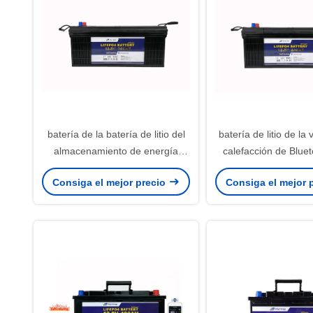
batería de la batería de litio del
batería de litio de la
almacenamiento de energía
calefacción de Bluet
3840Wh 12V 300ah Lifepo4
batería de litio
Consiga el mejor precio
Consiga el mejor 
almacenamiento de 
12V 200A