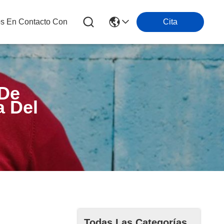
os En Contacto Con
Cita
 De
 Del
Todas Las Categorías