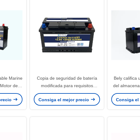
able Marine
Copia de seguridad de batería
Bely califica 
g Motor de
modificada para requisitos
del almacena
V 50AH
particulares del sistema de Ion
12V 12
precio
Consiga el mejor precio
Consiga el
Storage Battery Home Solar del
litio de 12V 120Ah