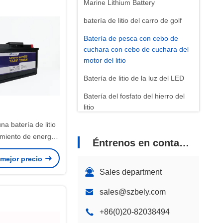
Marine Lithium Battery
batería de litio del carro de golf
Batería de pesca con cebo de
cuchara con cebo de cuchara del
motor del litio
Batería de litio de la luz del LED
Batería del fosfato del hierro del
litio
una batería de litio
Batería de litio de las
telecomunicaciones
miento de energía
Éntrenos en contacto con
0Ah 1536Wh
 mejor precio
Sales department
sales@szbely.com
+86(0)20-82038494