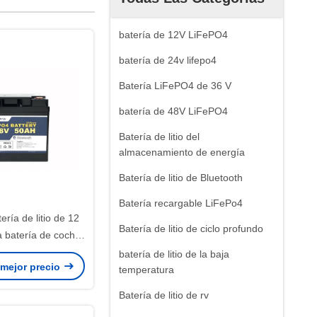
batería de 12V LiFePO4
batería de 24v lifepo4
Batería LiFePO4 de 36 V
batería de 48V LiFePO4
Batería de litio del
almacenamiento de energía
Batería de litio de Bluetooth
Batería recargable LiFePo4
ría de litio de 12
Batería de litio de ciclo profundo
la batería de coche
e pesca con cebo
batería de litio de la baja
 mejor precio
on cebo de cuchara
temperatura
ooth del motor
Batería de litio de rv