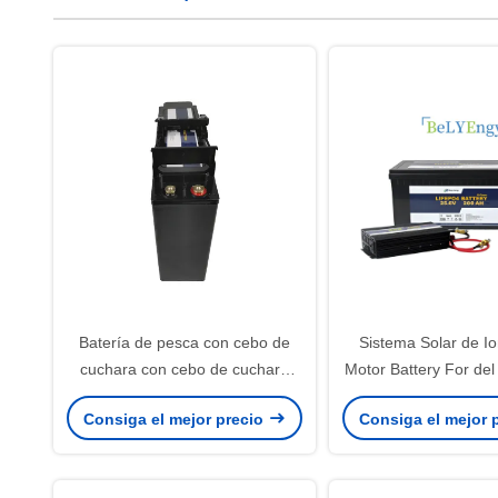
Batería de pesca con cebo de
Sistema Solar de Io
cuchara con cebo de cuchara
Motor Battery For del 
24V 40Ah Powerwall del motor
200AH
Consiga el mejor precio
Consiga el mejor 
del litio de Bely para el sistema
de repuesto