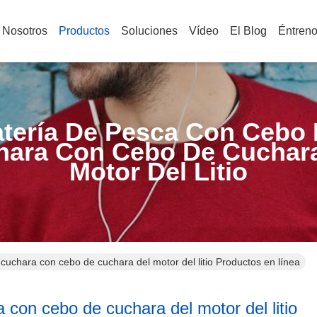
 Nosotros
Productos
Soluciones
Vídeo
El Blog
Éntren
tería De Pesca Con Cebo
hara Con Cebo De Cuchara
Motor Del Litio
cuchara con cebo de cuchara del motor del litio Productos en línea
con cebo de cuchara del motor del litio