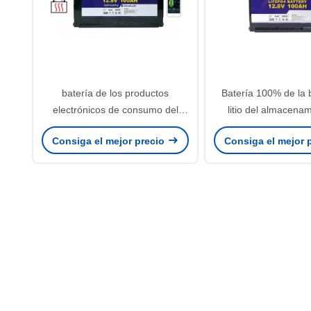
batería de los productos
Batería 100% de la 
electrónicos de consumo del
litio del almacena
almacenamiento de Ion Battery
energía del DOD 1
Consiga el mejor precio
Consiga el mejor 
For Home Power del litio de 12V
100Ah LiFe
100Ah