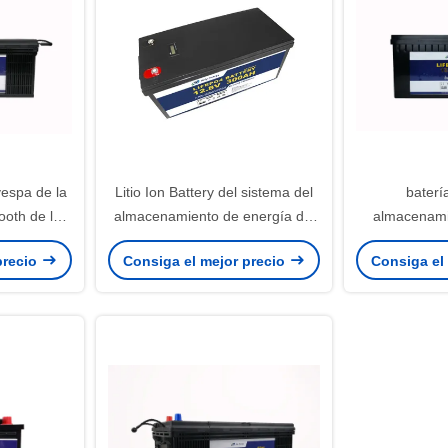
 vespa de la
Litio Ion Battery del sistema del
batería
ooth de la
almacenamiento de energía del
almacenami
 del
LED LiFePO4 12V 300Ah
12.8V 12V 300
precio
Consiga el mejor precio
Consiga el
energía de
ener
h