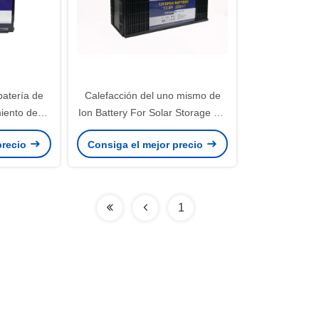
batería de
Calefacción del uno mismo de
miento de
Ion Battery For Solar Storage del
280Wh 12V
litio de UN38.3 12V 200Ah
precio
Consiga el mejor precio
PO4
1