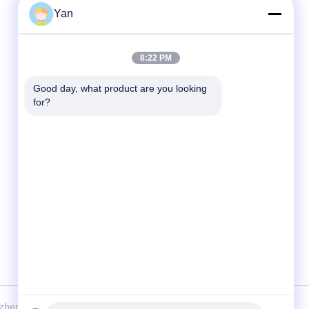
Yan
Contacto rápido
8:22 PM
Teléfono:
86-20-82038494
Good day, what product are you looking 
for?
Email
sales@szbely.com
Dirección:
4/F, edificio n.º 1, parque industrial HuaWei
KeGu, ciudad de Dalingshan, Dongguan,
Guangdong, China. PC: 523000
hen Bely Energy Technology Co., Ltd. . Todos los derechos