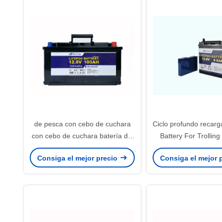
de pesca con cebo de cuchara
Ciclo profundo recarg
con cebo de cuchara batería del
Battery For Trollin
motor del litio de 12V 100Ah
4S1P 640WH 12
Consiga el mejor precio
Consiga el mejor 
herramienta la caravana y la
batería que acampa