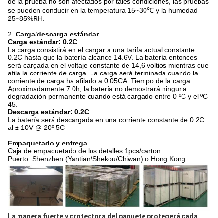
de la prueba no son afectados por tales condiciones, las pruebas
se pueden conducir en la temperatura 15~30℃ y la humedad
25~85%RH.
2.
Carga/descarga estándar
Carga estándar: 0.2C
La carga consistirá en el cargar a una tarifa actual constante
0.2C hasta que la batería alcance 14.6V. La batería entonces
será cargada en el voltaje constante de 14,6 voltios mientras que
afila la corriente de carga. La carga será terminada cuando la
corriente de carga ha afilado a 0.05CA. Tiempo de la carga:
Aproximadamente 7.0h, la batería no demostrará ninguna
degradación permanente cuando está cargado entre 0 ºC y el ºC
45.
Descarga estándar: 0.2C
La batería será descargada en una corriente constante de 0.2C
al ± 10V @ 20º 5C
Empaquetado y entrega
Caja de empaquetado de los detalles 1pcs/carton
Puerto: Shenzhen (Yantian/Shekou/Chiwan) o Hong Kong
La manera fuerte y protectora del paquete protegerá cada 