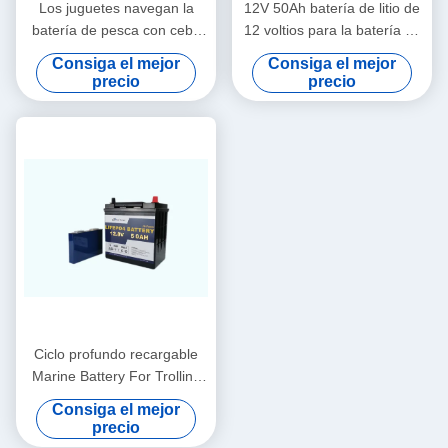
Los juguetes navegan la
12V 50Ah batería de litio de
batería de pesca con cebo
12 voltios para la batería de
de cuchara con cebo de
coche que acampa de pesca
Consiga el mejor
Consiga el mejor
cuchara Lifepo4 12V 50Ah
con cebo de cuchara con
precio
precio
del motor del litio médico
cebo de cuchara de
Bluetooth del motor
Ciclo profundo recargable
Marine Battery For Trolling
Motor de 4S1P 640WH 12V
Consiga el mejor
50AH
precio