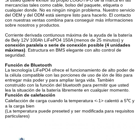
Si usted quiere exhibir su propio LOGOTIPO de la marca en las
mercancías tales como cable, bolso del paquete, etiqueta o
cualquier donde. No es ningún ningún problema. Nuestro servicio
del OEM y del ODM está siempre listo para hacerlo. El contacto
con nuestras ventas combina para conseguir más informaciones
sobre nosotros y productos.
Corriente derivada contiunous máxima de la ayuda de la batería
de Bely 12V 100Ah LiFePO4 150A (menos de 25 minutos) y
conexión paralela o serie de conexión posible (4 unidades
máximas)
. Estructura en BMS elegante con alto control de
seguridad.
Función de Bluetooth
La tecnología LiFePO4 ofrece el funcionamiento de alto poder de
la célula compatible con las porciones de uso de ión de litio para
entregar más poder y para ampliar larga vida. También
construido con la función del bluetooth para permitir que usted
lea la situación de la batería libremente en cualquier momento.
Función de calefacción
Calefacción de carga cuando la temperatura
<-1>
calentó a 5℃ y
a la carga bien
(La temperatura puede preseted y ser modificada para requisitos
particulares)