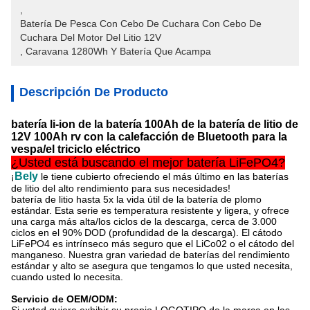
, 
Batería De Pesca Con Cebo De Cuchara Con Cebo De 
Cuchara Del Motor Del Litio 12V
, 
Caravana 1280Wh Y Batería Que Acampa
Descripción De Producto
batería li-ion de la batería 100Ah de la batería de litio de
12V 100Ah rv con la calefacción de Bluetooth para la
vespa/el triciclo eléctrico
¿Usted está buscando el mejor batería LiFePO4?
Bely
¡
le tiene cubierto ofreciendo el más último en las baterías
de litio del alto rendimiento para sus necesidades!
batería de litio hasta 5x la vida útil de la batería de plomo
estándar. Esta serie es temperatura resistente y ligera, y ofrece
una carga más alta/los ciclos de
la
descarga, cerca de 3.000
ciclos en el 90% DOD (profundidad de
la
descarga). El cátodo
LiFePO4 es intrínseco más seguro que el LiCo02 o el cátodo del
manganeso. Nuestra gran variedad de baterías del rendimiento
estándar y alto se asegura que tengamos lo que usted necesita,
cuando usted lo necesita.
Servicio de OEM/ODM: