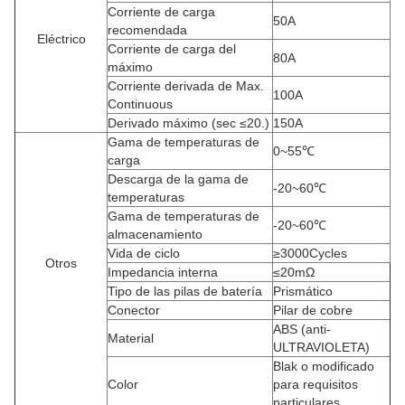
Corriente de carga
50A
recomendada
Eléctrico
Corriente de carga del
80A
máximo
Corriente derivada de Max.
100A
Continuous
Derivado máximo (sec ≤20.)
150A
Gama de temperaturas de
0~55℃
carga
Descarga de la gama de
-20~60℃
temperaturas
Gama de temperaturas de
-20~60℃
almacenamiento
Vida de ciclo
≥3000Cycles
Otros
Impedancia interna
≤20mΩ
Tipo de las pilas de batería
Prismático
Conector
Pilar de cobre
ABS (anti-
Material
ULTRAVIOLETA)
Blak o modificado
Color
para requisitos
particulares