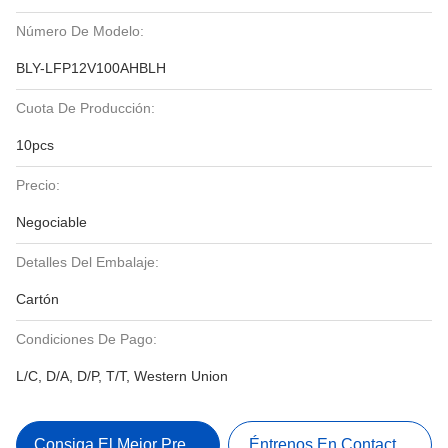
Número De Modelo:
BLY-LFP12V100AHBLH
Cuota De Producción:
10pcs
Precio:
Negociable
Detalles Del Embalaje:
Cartón
Condiciones De Pago:
L/C, D/A, D/P, T/T, Western Union
Consiga El Mejor Precio
Éntrenos En Contacto Con