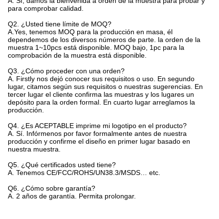
A. Sí, damos la bienvenida a orden de la muestra para probar y
para comprobar calidad.
Q2.
¿Usted tiene límite de MOQ?
A.Yes, tenemos MOQ para la producción en masa, él
dependemos de los diversos números de parte. la orden de la
muestra 1~10pcs está disponible. MOQ bajo, 1pc para la
comprobación de la muestra está disponible.
Q3. ¿Cómo proceder con una orden?
A. Firstly nos dejó conocer sus requisitos o uso. En segundo
lugar, citamos según sus requisitos o nuestras sugerencias. En
tercer lugar el cliente confirma las muestras y los lugares un
depósito para la orden formal. En cuarto lugar arreglamos la
producción.
Q4.
¿Es ACEPTABLE imprime mi logotipo en el producto?
A. Sí. Infórmenos por favor formalmente antes de nuestra
producción y confirme el diseño en primer lugar basado en
nuestra muestra.
Q5.
¿Qué certificados usted tiene?
A. Tenemos CE/FCC/ROHS/UN38.3/MSDS… etc.
Q6.
¿Cómo sobre garantía?
A. 2 años de garantía. Permita prolongar.