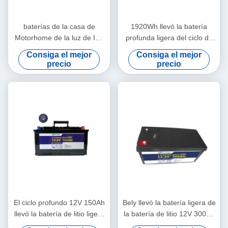
baterías de la casa de
1920Wh llevó la batería
Motorhome de la luz de Ion
profunda ligera del ciclo de
Phosphate Battery Pack Led
la batería de litio 12V 150Ah
Consiga el mejor
Consiga el mejor
del litio de 12V 200Ah
Lifepo4
precio
precio
El ciclo profundo 12V 150Ah
Bely llevó la batería ligera de
llevó la batería de litio ligera
la batería de litio 12V 300Ah
recargable para la luz de
Lifepo4 para el césped solar