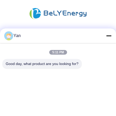
Las redes sociales
Yan
5:11 PM
Contacto rápido
Good day, what product are you looking for?
Teléfono:
86-20-82038494
Email
sales@szbely.com
Dirección:
4/F, edificio n.º 1, parque industrial HuaWei KeGu, ciudad
de Dalingshan, Dongguan, Guangdong, China. PC: 523000