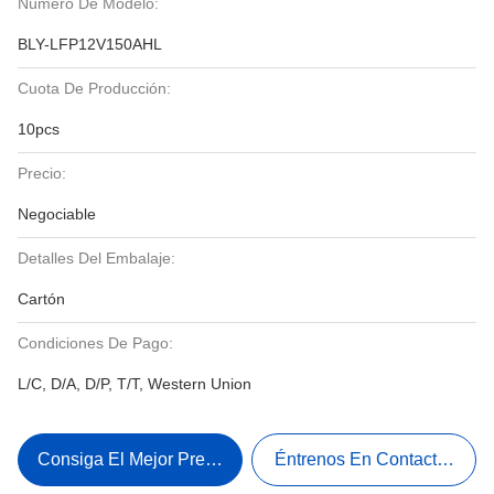
Número De Modelo:
BLY-LFP12V150AHL
Cuota De Producción:
10pcs
Precio:
Negociable
Detalles Del Embalaje:
Cartón
Condiciones De Pago:
L/C, D/A, D/P, T/T, Western Union
Consiga El Mejor Precio
Éntrenos En Contacto Con