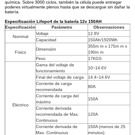
química. Sobre 3000 ciclos, también la célula puede entregar
poderes virtualmente plenos hasta que se descargue sin dañar la
batería.
Especificación Lifepo4 de la batería 12v 150AH
Especificación
Parámetro
Observaciones
Voltaje
12.8V
Nominal
Capacidad
150Ah/1920Wh
355m m x 175m m x
Dimensión
Físico
190m m
Peso
17KGS
Gama del voltaje de
10~14.6V
funcionamiento
Final del voltaje de carga
14.4~14.6V
Corriente de carga
80A
recomendada
Corriente de carga del
150A
máximo
Eléctrico
Corriente derivada
recomendada de Max.
120A
Continuous
Corriente derivada de
150A
(menos de 25
Max. Continuous
minutos)