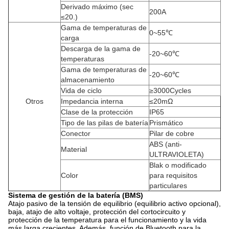
Derivado máximo (sec
200A
≤20.)
Gama de temperaturas de
0~55℃
carga
Descarga de la gama de
-20~60℃
temperaturas
Gama de temperaturas de
-20~60℃
almacenamiento
Vida de ciclo
≥3000Cycles
Otros
Impedancia interna
≤20mΩ
Clase de la protección
IP65
Tipo de las pilas de batería
Prismático
Conector
Pilar de cobre
ABS (anti-
Material
ULTRAVIOLETA)
Blak o modificado
Color
para requisitos
particulares
Sistema de gestión de la batería (BMS)
Atajo pasivo de la tensión de equilibrio (equilibrio activo opcional),
baja, atajo de alto voltaje, protección del cortocircuito y
protección de la temperatura para el funcionamiento y la vida
más larga crecientes. Además, función de Bluetooth para la