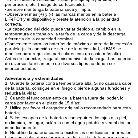
perforación, etc. (riesgo de cortocircuito).
▪Siempre mantenga la batería seca y limpia.
▪Observe el más (+) y (-) las marcas menos en la batería
LiFePO4 y el dispositivo y preste la atención a la polaridad
correcta.
▪La capacidad del ciclo puede variar debido al cambio en la
temperatura de trabajo y la tarifa de la carga y de la descarga
diferencia de la capacidad nominal.
▪Conveniente para las baterías del máximo cuatro de la conexión
paralela (si la conexión de serie de la necesidad, el BMS se
modifica para requisitos particulares con un coste más alto).
Antes de conectar, traiga al mismo nivel de la carga. Las baterías
de diversos fabricantes o de diversos tipos no deben ser
interconectadas.
Advertencia y extremidades
1.
Guarde la batería contra temperatura alta. Si no causará calor
de la batería, consigue en el fuego o pierde algunas funciones y
reducirá la vida;
2. Cuando el funcionamiento de la batería fuera del poder, lo
carga por favor en el plazo de 15 días;
3. Utilice por favor el cargador original o recomendado para esta
batería;
4. Si los escapes de la batería y conseguir en los ojos o la piel,
no limpian, en lugar, aclárela con el agua potable y vea al doctor
inmediatamente;
5. No utilice la batería cuando existen las condiciones anormales
tales como olor, descoloración, ruido, salida, deformación seria,