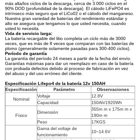
más alta/los ciclos de la descarga, cerca de 3.000 ciclos en el
90% DOD (profundidad de la descarga). El cátodo LiFePO4 es
intrínseco más seguro que el LiCo02 o el cátodo del manganeso.
Nuestra gran variedad de baterías del rendimiento estándar y
alto se asegura que tengamos lo que usted necesita, cuando
usted lo necesita.
Vida de servicio larga:
La batería recargable del litio completa un ciclo más de 3000
veces, que es más de 8 veces que comparan con las baterías de
plomo (generalmente solamente pasadas para 300-400 ciclos).
Período de garantía
La garantía del período 24 meses a partir de la fecha del envío.
Garantías máximas para dar un reemplazo en caso de la batería
con probada defectos debido al proceso de fabricación en vez
del abuso y del uso erróneo del cliente.
Especificación Lifepo4 de la batería 12v 150AH
Especificación
Parámetro
Observaciones
Voltaje
12.8V
Nominal
Capacidad
150Ah/1920Wh
355m m x 175m m x
Dimensión
Físico
190m m
Peso
17KGS
Gama del voltaje de
10~14.6V
funcionamiento