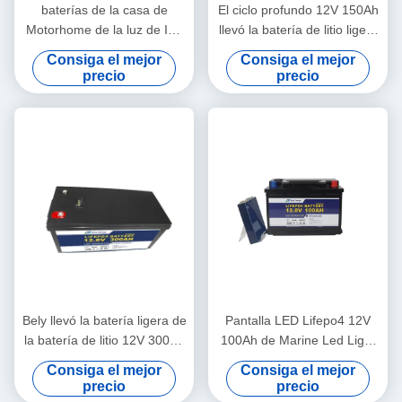
baterías de la casa de
El ciclo profundo 12V 150Ah
Motorhome de la luz de Ion
llevó la batería de litio ligera
Phosphate Battery Pack Led
recargable para la luz de
Consiga el mejor
Consiga el mejor
del litio de 12V 200Ah
calle rv
precio
precio
Bely llevó la batería ligera de
Pantalla LED Lifepo4 12V
la batería de litio 12V 300Ah
100Ah de Marine Led Light
Lifepo4 para el césped solar
Lithium Battery
Consiga el mejor
Consiga el mejor
precio
precio