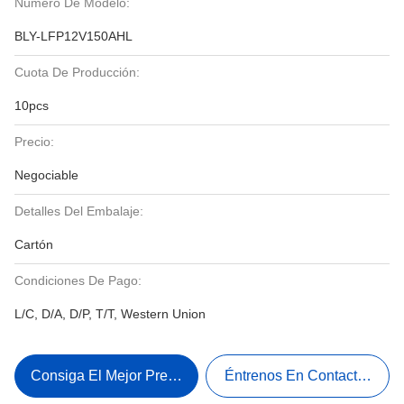
Número De Modelo:
BLY-LFP12V150AHL
Cuota De Producción:
10pcs
Precio:
Negociable
Detalles Del Embalaje:
Cartón
Condiciones De Pago:
L/C, D/A, D/P, T/T, Western Union
Consiga El Mejor Precio
Éntrenos En Contacto Con