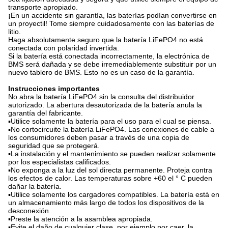
transporte apropiado.
¡En un accidente sin garantía, las baterías podían convertirse en
un proyectil! Tome siempre cuidadosamente con las baterías de
litio.
Haga absolutamente seguro que la batería LiFePO4 no está
conectada con polaridad invertida.
Si la batería está conectada incorrectamente, la electrónica de
BMS será dañada y se debe irremediablemente substituir por un
nuevo tablero de BMS. Esto no es un caso de la garantía.
Instrucciones importantes
No abra la batería LiFePO4 sin la consulta del distribuidor
autorizado. La abertura desautorizada de la batería anula la
garantía del fabricante.
▪Utilice solamente la batería para el uso para el cual se piensa.
▪No cortocircuite la batería LiFePO4. Las conexiones de cable a
los consumidores deben pasar a través de una copia de
seguridad que se protegerá.
▪La instalación y el mantenimiento se pueden realizar solamente
por los especialistas calificados.
▪No exponga a la luz del sol directa permanente. Proteja contra
los efectos de calor. Las temperaturas sobre +60 el ° C pueden
dañar la batería.
▪Utilice solamente los cargadores compatibles. La batería está en
un almacenamiento más largo de todos los dispositivos de la
desconexión.
▪Preste la atención a la asamblea apropiada.
▪Evite el daño de cualquier clase, por ejemplo por caer, la