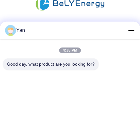
Las redes sociales
Yan
4:38 PM
Contacto rápido
Good day, what product are you looking for?
Teléfono:
86-20-82038494
Email
sales@szbely.com
Dirección:
4/F, edificio n.º 1, parque industrial HuaWei KeGu, ciudad
de Dalingshan, Dongguan, Guangdong, China. PC: 523000