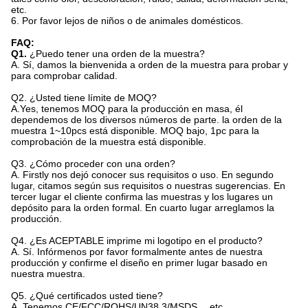
etc.
6. Por favor lejos de niños o de animales domésticos.
FAQ:
Q1.
¿Puedo tener una orden de la muestra?
A. Sí, damos la bienvenida a orden de la muestra para probar y
para comprobar calidad.
Q2.
¿Usted tiene límite de MOQ?
A.Yes, tenemos MOQ para la producción en masa, él
dependemos de los diversos números de parte. la orden de la
muestra 1~10pcs está disponible. MOQ bajo, 1pc para la
comprobación de la muestra está disponible.
Q3. ¿Cómo proceder con una orden?
A. Firstly nos dejó conocer sus requisitos o uso. En segundo
lugar, citamos según sus requisitos o nuestras sugerencias. En
tercer lugar el cliente confirma las muestras y los lugares un
depósito para la orden formal. En cuarto lugar arreglamos la
producción.
Q4.
¿Es ACEPTABLE imprime mi logotipo en el producto?
A. Sí. Infórmenos por favor formalmente antes de nuestra
producción y confirme el diseño en primer lugar basado en
nuestra muestra.
Q5.
¿Qué certificados usted tiene?
A. Tenemos CE/FCC/ROHS/UN38.3/MSDS… etc.