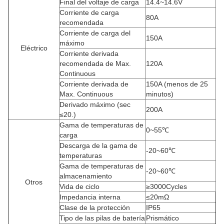
Final del voltaje de carga
14.4~14.6V
Corriente de carga
80A
recomendada
Corriente de carga del
150A
máximo
Eléctrico
Corriente derivada
recomendada de Max.
120A
Continuous
Corriente derivada de
150A
(menos de 25
Max. Continuous
minutos)
Derivado máximo (sec
200A
≤20.)
Gama de temperaturas de
0~55℃
carga
Descarga de la gama de
-20~60℃
temperaturas
Gama de temperaturas de
-20~60℃
almacenamiento
Otros
Vida de ciclo
≥3000Cycles
Impedancia interna
≤20mΩ
Clase de la protección
IP65
Tipo de las pilas de batería
Prismático