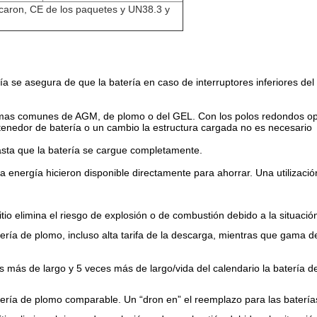
caron, CE de
los
paquetes y UN38.3 y
ría se asegura de que la batería en caso de interruptores inferiores de
s mas comunes de AGM, de plomo o del GEL. Con los polos redondos opci
l tenedor de batería o un cambio la estructura cargada no es necesario
 hasta que la batería se cargue completamente.
la
energía hicieron disponible directamente para ahorrar. Una utilizaci
litio elimina el riesgo de explosión o de combustión debido a la situació
ería de plomo, incluso alta tarifa de la descarga, mientras que gama 
ces más de largo y 5 veces más de largo/vida del calendario la batería
ería de plomo comparable. Un “dron en” el reemplazo para las batería