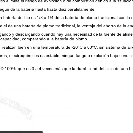
litio elimina el riesgo de explosión o de combustión debido a la situació
liegue de la batería hasta hasta diez paralelamente.
 batería de litio es 1/3 a 1/4 de la batería de plomo tradicional con l
 el de una batería de plomo tradicional, la ventaja del ahorro de la en
rgando y descargando cuando hay una necesidad de la fuente de alime
a capacidad, comparando a la batería de plomo.
e realizan bien en una temperatura de -20°C a 60°C, sin sistema de ai
guros, electroquímicos es estable, ningún fuego o explosión bajo condic
OD 100%, que es 3 a 4 veces más que la durabilidad del ciclo de una ba