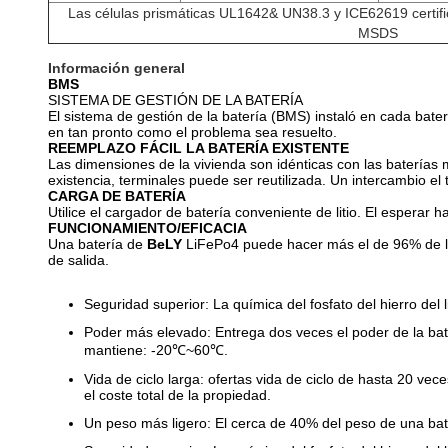
Las células prismáticas
UL1642& UN38.3 y ICE62619 certifi
MSDS
Información general
BMS
SISTEMA DE GESTIÓN DE LA BATERÍA
El sistema de gestión de la batería (BMS) instaló en cada bate
en tan pronto como el problema sea resuelto.
REEMPLAZO FÁCIL LA BATERÍA EXISTENTE
Las dimensiones de la vivienda son idénticas con las batería
existencia, terminales puede ser reutilizada. Un intercambio e
CARGA DE BATERÍA
Utilice el cargador de batería conveniente de litio. El esperar
FUNCIONAMIENTO/EFICACIA
Una batería de
BeLY
LiFePo4 puede hacer más el de 96% de
de salida.
Seguridad superior: La química del fosfato del hierro del 
Poder más elevado: Entrega dos veces el poder de la bat
mantiene: -20℃~60℃.
Vida de ciclo larga: ofertas vida de ciclo de hasta 20 ve
el coste total de la propiedad.
Un peso más ligero: El cerca de 40% del peso de una bat