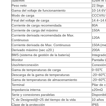
Size/mm
526m m 
Peso neto
22.5kgs
Gama del voltaje de funcionamiento
10-14.6V
Modo de carga
CCCV/IU
Final del voltaje de carga
14.4~14.
Corriente de carga recomendada
80A
Corriente de carga del máximo
150A
Corriente derivada
recomendada
de Max.
120A
Continuous
Corriente derivada de Max. Continuous
150A (me
Derivado máximo (sec ≤20.)
200A
BMS (sistema de gestión de la batería)
Integrado
Monitor
Pantalla
Uso/interconexión
Conexión
Gama de temperaturas de carga
0~55℃
Descarga de la gama de temperaturas
-20~60℃
Gama de temperaturas de almacenamiento
-20~60℃
Terminal
Pilar de 
Impedancia interna
≤20mΩ
Serie y conexiones paralelas
Disponibl
℃ de Designed@+25 del tiempo de la vida
10 años
Clase de la protección
IP65