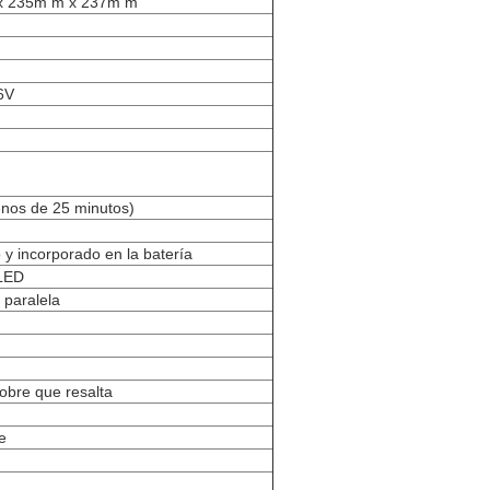
x 235m m x 237m m
6V
nos de 25 minutos)
 y incorporado en la batería
 LED
 paralela
cobre que resalta
e