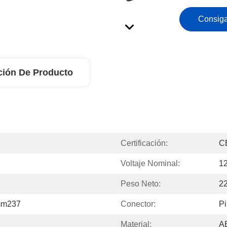
Consiga
ción De Producto
Certificación:
C
Voltaje Nominal:
1
Peso Neto:
2
mm237
Conector:
Pi
Material:
A