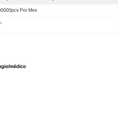
00000pcs Por Mes
h
, 
fugio/médico