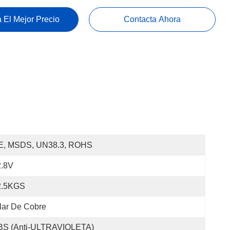
 El Mejor Precio
Contacta Ahora
E, MSDS, UN38.3, ROHS
2.8V
2.5KGS
lar De Cobre
BS (anti-ULTRAVIOLETA)