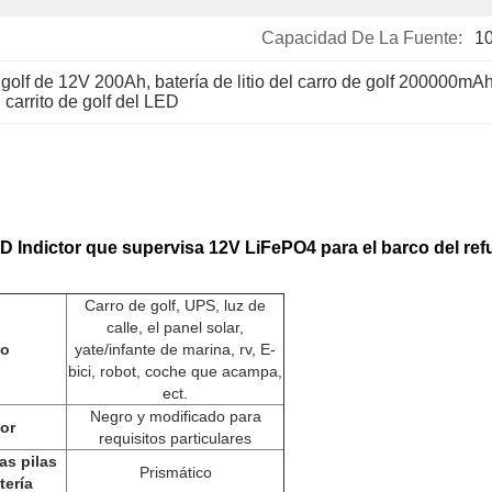
Capacidad De La Fuente:
1
de golf de 12V 200Ah
, 
batería de litio del carro de golf 200000mA
l carrito de golf del LED
LED Indictor que supervisa 12V LiFePO4 para el barco del re
Carro de golf, UPS, luz de
calle, el panel solar,
o
yate/infante de marina, rv, E-
bici, robot, coche que acampa,
ect.
Negro y modificado para
or
requisitos particulares
as pilas
Prismático
tería