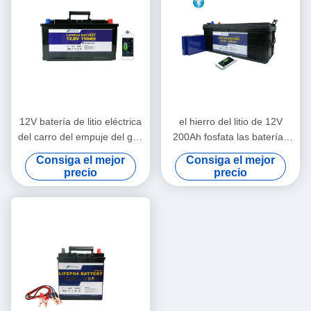
12V batería de litio eléctrica
el hierro del litio de 12V
del carro del empuje del golf
200Ah fosfata las baterías
de la hora de 150 amperios
del carrito de golf del litio de
Consiga el mejor
Consiga el mejor
para el barco del refugiado
la batería de rv
precio
precio