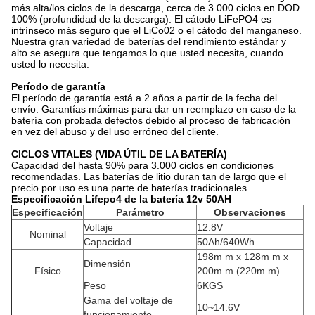
más alta/los ciclos de la descarga, cerca de 3.000 ciclos en DOD
100% (profundidad de la descarga). El cátodo LiFePO4 es
intrínseco más seguro que el LiCo02 o el cátodo del manganeso.
Nuestra gran variedad de baterías del rendimiento estándar y
alto se asegura que tengamos lo que usted necesita, cuando
usted lo necesita.
Período de garantía
El período de garantía está a 2 años a partir de la fecha del
envío. Garantías máximas para dar un reemplazo en caso de la
batería con probada defectos debido al proceso de fabricación
en vez del abuso y del uso erróneo del cliente.
CICLOS VITALES (VIDA ÚTIL DE LA BATERÍA)
Capacidad del hasta 90% para 3.000 ciclos en condiciones
recomendadas. Las baterías de litio duran tan de largo que el
precio por uso es una parte de baterías tradicionales.
Especificación Lifepo4 de la batería 12v 50AH
Especificación
Parámetro
Observaciones
Voltaje
12.8V
Nominal
Capacidad
50Ah/640Wh
198m m x 128m m x
Dimensión
Físico
200m m (220m m)
Peso
6KGS
Gama del voltaje de
10~14.6V
funcionamiento