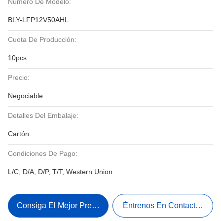
Número De Modelo:
BLY-LFP12V50AHL
Cuota De Producción:
10pcs
Precio:
Negociable
Detalles Del Embalaje:
Cartón
Condiciones De Pago:
L/C, D/A, D/P, T/T, Western Union
Consiga El Mejor Precio
Éntrenos En Contacto Con