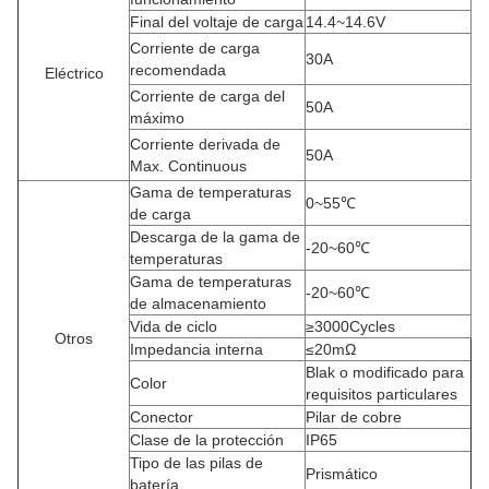
Final del voltaje de carga
14.4~14.6V
Corriente de carga
30A
recomendada
Eléctrico
Corriente de carga del
50A
máximo
Corriente derivada de
50A
Max. Continuous
Gama de temperaturas
0~55℃
de carga
Descarga de la gama de
-20~60℃
temperaturas
Gama de temperaturas
-20~60℃
de almacenamiento
Vida de ciclo
≥3000Cycles
Otros
Impedancia interna
≤20mΩ
Blak o modificado para
Color
requisitos particulares
Conector
Pilar de cobre
Clase de la protección
IP65
Tipo de las pilas de
Prismático
batería