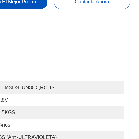
 El Mejor Precio
Contacta Ahora
E, MSDS, UN38.3,ROHS
2.8V
2.5KGS
 Años
BS (anti-ULTRAVIOLETA)