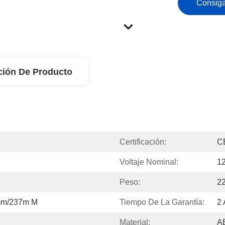
Consiga
ción De Producto
Certificación:
C
Voltaje Nominal:
1
Peso:
2
mm/237m M
Tiempo De La Garantía:
2
Material:
A