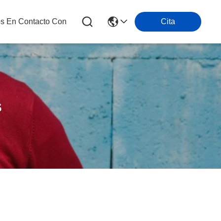
os En Contacto Con
Cita
s