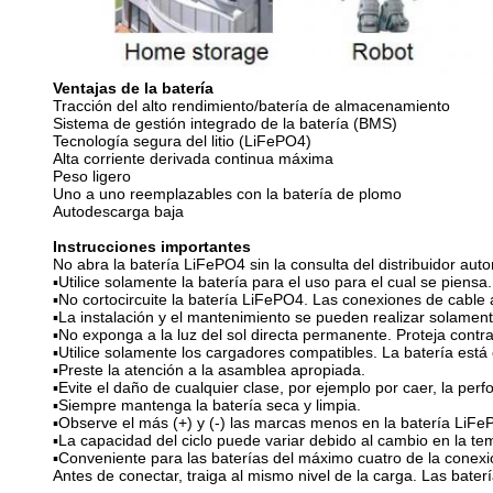
Ventajas de la batería
Tracción del alto rendimiento/batería de almacenamiento
Sistema de gestión integrado de la batería (BMS)
Tecnología segura del litio (LiFePO4)
Alta corriente derivada continua máxima
Peso ligero
Uno a uno reemplazables con la batería de plomo
Autodescarga baja
Instrucciones importantes
No abra la batería LiFePO4 sin la consulta del distribuidor auto
▪Utilice solamente la batería para el uso para el cual se piensa.
▪No cortocircuite la batería LiFePO4. Las conexiones de cable
▪La instalación y el mantenimiento se pueden realizar solamente
▪No exponga a la luz del sol directa permanente. Proteja contr
▪Utilice solamente los cargadores compatibles. La batería est
▪Preste la atención a la asamblea apropiada.
▪Evite el daño de cualquier clase, por ejemplo por caer, la perfor
▪Siempre mantenga la batería seca y limpia.
▪Observe el más (+) y (-) las marcas menos en la batería LiFePO
▪La capacidad del ciclo puede variar debido al cambio en la tem
▪Conveniente para las baterías del máximo cuatro de la conexión
Antes de conectar, traiga al mismo nivel de la carga. Las bater