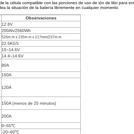
e la célula compatible con las porciones de uso de ión de litio para e
 lea la situación de la batería libremente en cualquier momento.
Observaciones
12.8V
200Ah/2560Wh
526m m x 235m m x 217mm/237m m
22.5KGS
10~14.6V
14.4~14.6V
80A
150A
120A
150A (menos de 25 minutos)
200A
0~55℃
-20~60℃