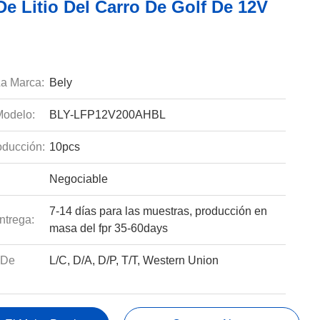
De Litio Del Carro De Golf De 12V
a Marca:
Bely
odelo:
BLY-LFP12V200AHBL
ducción:
10pcs
Negociable
7-14 días para las muestras, producción en
ntrega:
masa del fpr 35-60days
 De
L/C, D/A, D/P, T/T, Western Union