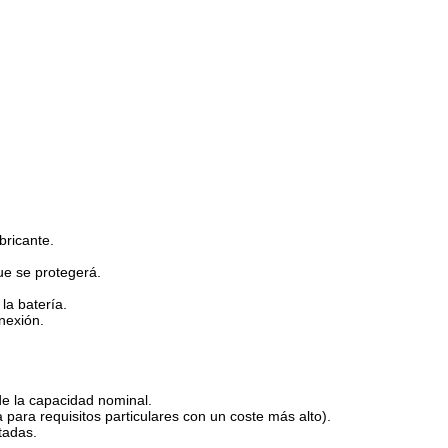
bricante.
ue se protegerá.
la batería.
nexión.
 de la capacidad nominal.
 para requisitos particulares con un coste más alto).
tadas.