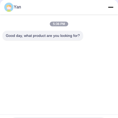
Las redes sociales
Yan
5:36 PM
Contacto rápido
Good day, what product are you looking for?
Teléfono:
86-20-82038494
Email
sales@szbely.com
Dirección:
4/F, edificio n.º 1, parque industrial HuaWei KeGu, ciudad
de Dalingshan, Dongguan, Guangdong, China. PC: 523000
Políticas de privacidad
|
Mapa del Sitio
Buena calidad de China batería de 12V LiFePO4 Proveedor. © de