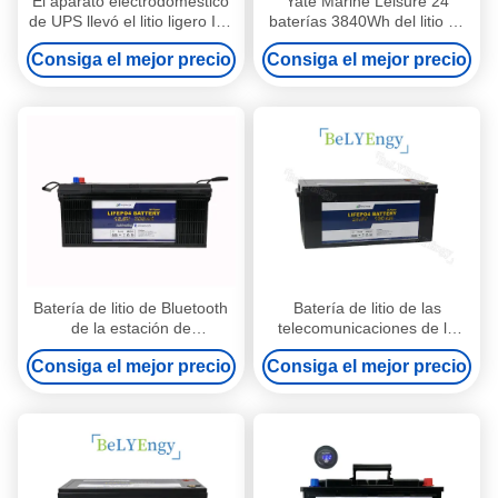
El aparato electrodoméstico
Yate Marine Leisure 24
de UPS llevó el litio ligero Ion
baterías 3840Wh del litio de
Battery de la batería de litio
voltio
Consiga el mejor precio
Consiga el mejor precio
12v 80ah
Batería de litio de Bluetooth
Batería de litio de las
de la estación de
telecomunicaciones de la
comunicación 12V 300Ah
energía renovable 24v
Consiga el mejor precio
Consiga el mejor precio
3840Wh
180Ah para el equipamiento
médico