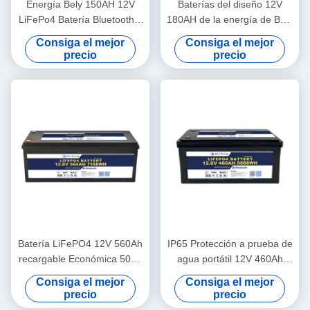
Energía Bely 150AH 12V
Baterías del diseño 12V
LiFePo4 Batería Bluetooth y
180AH de la energía de Bely
auto-calentamiento para
las últimas para Bluetooth
Consiga el mejor
Consiga el mejor
Yachit Medical
para la estación base rv del
precio
precio
almacenamiento de energía
de UPS
Batería LiFePO4 12V 560Ah
IP65 Protección a prueba de
recargable Económica 5000
agua portátil 12V 460Ah
ciclos 12v Lifepo4 Batería
LiFePo4 Batería de larga
Consiga el mejor
Consiga el mejor
duración para autocaravana
precio
precio