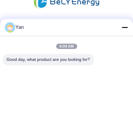
Las redes sociales
Yan
6:04 AM
Contacto rápido
Good day, what product are you looking for?
Teléfono:
86-20-82038494
Email
sales@szbely.com
Dirección:
4/F, edificio n.º 1, parque industrial HuaWei KeGu, ciudad
de Dalingshan, Dongguan, Guangdong, China. PC: 523000