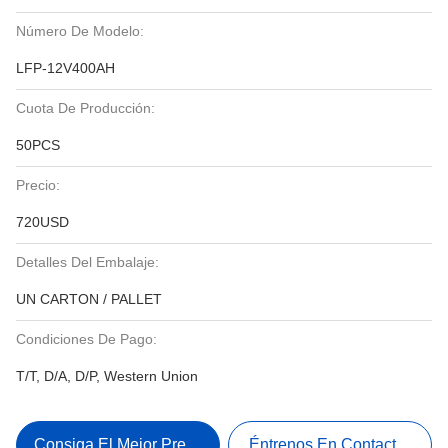
Número De Modelo:
LFP-12V400AH
Cuota De Producción:
50PCS
Precio:
720USD
Detalles Del Embalaje:
UN CARTON / PALLET
Condiciones De Pago:
T/T, D/A, D/P, Western Union
Consiga El Mejor Precio
Éntrenos En Contacto Con