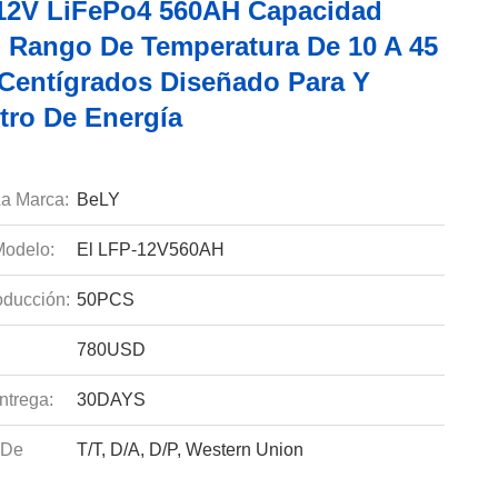
 12V LiFePo4 560AH Capacidad
 Rango De Temperatura De 10 A 45
Centígrados Diseñado Para Y
tro De Energía
a Marca:
BeLY
odelo:
El LFP-12V560AH
ducción:
50PCS
780USD
ntrega:
30DAYS
 De
T/T, D/A, D/P, Western Union