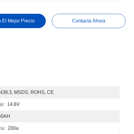
 El Mejor Precio
Contacta Ahora
N38.3, MSDS, ROHS, CE
je:
14.6V
60AH
ma:
200a