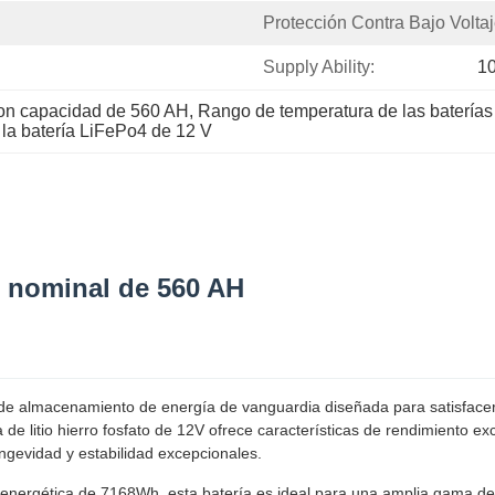
Protección Contra Bajo Voltaj
Supply Ability:
1
con capacidad de 560 AH
, 
Rango de temperatura de las batería
 la batería LiFePo4 de 12 V
d nominal de 560 AH
n de almacenamiento de energía de vanguardia diseñada para satisface
ía de litio hierro fosfato de 12V ofrece características de rendimiento
ongevidad y estabilidad excepcionales.
energética de 7168Wh, esta batería es ideal para una amplia gama de