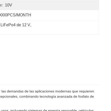
e:
10V
0000PCS/MONTH
s LiFePo4 de 12 V
, 
r las demandas de las aplicaciones modernas que requieren
 excepcionales, combinando tecnología avanzada de fosfato de
 usos, incluyendo sistemas de energía renovable, vehículos