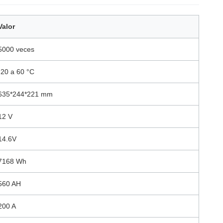
Valor
5000 veces
-20 a 60 °C
635*244*221 mm
12 V
14.6V
7168 Wh
560 AH
200 A