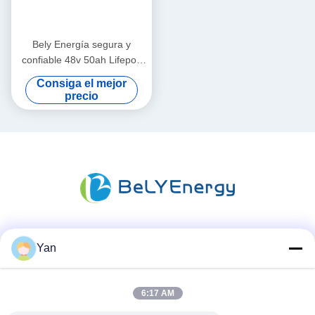
Bely Energía segura y
confiable 48v 50ah Lifepo4
batería para el EV de
Consiga el mejor
electrónica de consumo
precio
Las redes sociales
Yan
6:17 AM
Contacto rápido