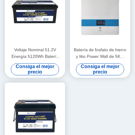
Voltaje Nominal 51.2V
Batería de fosfato de hierro
Energía 5120Wh Batería
y litio Power Wall de 5KW
5KW 48V 100AH LiFePO4
48V 100AH para
Consiga el mejor
Consiga el mejor
con Bluetooth Opcional y
almacenamiento de energía
precio
precio
Autocalentamiento
residencial