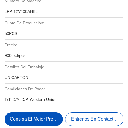
Número De Modelo:
LFP-12V400AHBL
Cuota De Producción:
50PCS
Precio:
900usd/pcs
Detalles Del Embalaje:
UN CARTON
Condiciones De Pago:
T/T, D/A, D/P, Western Union
Consiga El Mejor Precio
Éntrenos En Contacto Con