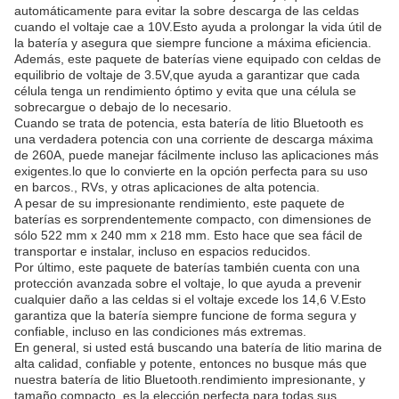
automáticamente para evitar la sobre descarga de las celdas
cuando el voltaje cae a 10V.Esto ayuda a prolongar la vida útil de
la batería y asegura que siempre funcione a máxima eficiencia.
Además, este paquete de baterías viene equipado con celdas de
equilibrio de voltaje de 3.5V,que ayuda a garantizar que cada
célula tenga un rendimiento óptimo y evita que una célula se
sobrecargue o debajo de lo necesario.
Cuando se trata de potencia, esta batería de litio Bluetooth es
una verdadera potencia con una corriente de descarga máxima
de 260A, puede manejar fácilmente incluso las aplicaciones más
exigentes.lo que lo convierte en la opción perfecta para su uso
en barcos., RVs, y otras aplicaciones de alta potencia.
A pesar de su impresionante rendimiento, este paquete de
baterías es sorprendentemente compacto, con dimensiones de
sólo 522 mm x 240 mm x 218 mm. Esto hace que sea fácil de
transportar e instalar, incluso en espacios reducidos.
Por último, este paquete de baterías también cuenta con una
protección avanzada sobre el voltaje, lo que ayuda a prevenir
cualquier daño a las celdas si el voltaje excede los 14,6 V.Esto
garantiza que la batería siempre funcione de forma segura y
confiable, incluso en las condiciones más extremas.
En general, si usted está buscando una batería de litio marina de
alta calidad, confiable y potente, entonces no busque más que
nuestra batería de litio Bluetooth.rendimiento impresionante, y
tamaño compacto, es la elección perfecta para todas sus