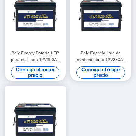
Bely Energy Batería LFP
Bely Energía libre de
personalizada 12V300AH
mantenimiento 12V280AH
Phosphate LFP Batería
Solaire Litio para coche
Consiga el mejor
Consiga el mejor
PACK para RV Solar Marina
eléctrico Camper Marine
precio
precio