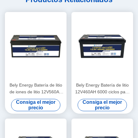
Bely Energy Batería de litio
Bely Energy Batería de litio
de iones de litio 12V560AH
12V460AH 6000 ciclos para
LiFePO4 de 24 voltios para
automóviles eléctricos
Consiga el mejor
Consiga el mejor
autocaravana fuera de
marinos Motor marino
precio
precio
carretera