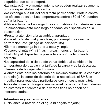
seguridad que se protegerá.
▪La instalación y el mantenimiento se pueden realizar solamente
por los especialistas calificados.
▪No exponga a la luz del sol directa permanente. Proteja contra
los efectos de calor. Las temperaturas sobre +60 el ° C pueden
dañar la batería.
▪Utilice solamente los cargadores compatibles. La batería está en
un almacenamiento más largo de todos los dispositivos de la
desconexión.
▪Preste la atención a la asamblea apropiada.
▪Evite el daño de cualquier clase, por ejemplo por caer, la
perforación, etc. (riesgo de cortocircuito).
▪Siempre mantenga la batería seca y limpia.
▪Observe el más (+) y (-) las marcas menos en la batería
LiFePO4 y el dispositivo y preste la atención a la polaridad
correcta.
▪La capacidad del ciclo puede variar debido al cambio en la
temperatura de trabajo y la tarifa de la carga y de la descarga
diferencia de la capacidad nominal.
▪Conveniente para las baterías del máximo cuatro de la conexión
paralela (si la conexión de serie de la necesidad, el BMS se
modifica para requisitos particulares con un coste más alto).
Antes de conectar, traiga al mismo nivel de la carga. Las baterías
de diversos fabricantes o de diversos tipos no deben ser
interconectadas.
Advertencia y extremidades
1.
No lance la batería en el agua ni hágala mojada;