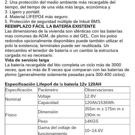
2. Una protección del medio ambiente más recargable del
tiempo, del tiempo de una vida más larga, económica y.
3. Ligero y portátil.
4. Material LIFEPO4 más seguro.
5. Protección de seguridad múltiple de Inbuit BMS.
REEMPLAZO FÁCIL LA BATERÍA EXISTENTE
Las dimensiones de la vivienda son idénticas con las baterías
mas comunes de AGM, de plomo o del GEL. Con los polos
redondos opcionalmente disponibles puede también utilizar el
polo la existencia, terminales puede ser reutilizada. Un
intercambio el tenedor de batería o un cambio la estructura
cargada no es necesario.
Vida de servicio larga
La batería recargable del litio completa un ciclo más de 3000
veces, que es más de 8 veces que comparan con las baterías de
plomo (generalmente solamente pasadas para 300-400 ciclos).
Especificación Lifepo4 de
la
batería 12v 120AH
Especificación
Parámetro
Observaciones
Voltaje
12.8V
Nominal
Capacidad
120Ah/1536Wh
355m m x 175m m x
Dimensión
Físico
190m m
Peso
14KGS
Gama del voltaje de
10~14.6V
funcionamiento