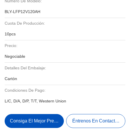
Número De Modelo:
BLY-LFP12V120AH
Cuota De Producción:
10pcs
Precio:
Negociable
Detalles Del Embalaje:
Cartón
Condiciones De Pago:
L/C, D/A, D/P, T/T, Western Union
Consiga El Mejor Precio
Éntrenos En Contacto Con