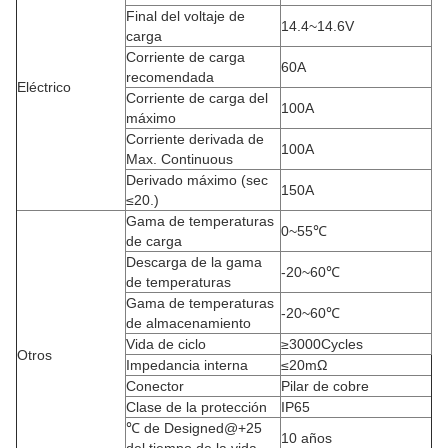
Final del voltaje de
14.4~14.6V
carga
Corriente de carga
60A
recomendada
Eléctrico
Corriente de carga del
100A
máximo
Corriente derivada de
100A
Max. Continuous
Derivado máximo (sec
150A
≤20.)
Gama de temperaturas
0~55℃
de carga
Descarga de la gama
-20~60℃
de temperaturas
Gama de temperaturas
-20~60℃
de almacenamiento
Vida de ciclo
≥3000Cycles
Otros
Impedancia interna
≤20mΩ
Conector
Pilar de cobre
Clase de la protección
IP65
℃ de Designed@+25
10 años