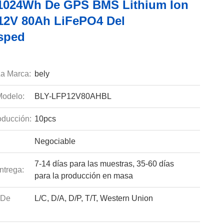
 1024Wh De GPS BMS Lithium Ion
 12V 80Ah LiFePO4 Del
sped
a Marca:
bely
odelo:
BLY-LFP12V80AHBL
ducción:
10pcs
Negociable
7-14 días para las muestras, 35-60 días
ntrega:
para la producción en masa
 De
L/C, D/A, D/P, T/T, Western Union