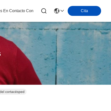
os En Contacto Con
Cita
s
del cortacésped