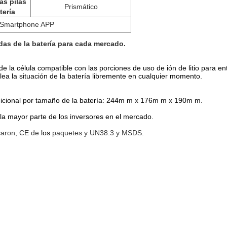
as pilas
Prismático
tería
n Smartphone APP
das de la batería para cada mercado.
e la célula compatible con las porciones de uso de ión de litio para e
 lea la situación de la batería libremente en cualquier momento.
radicional por tamaño de la batería: 244m m x 176m m x 190m m.
 la mayor parte de los inversores en el mercado.
caron, CE de
los
paquetes y UN38.3 y MSDS.