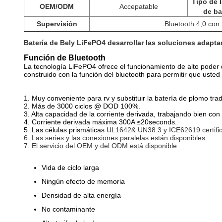
Tipo de l
OEM/ODM
Accepatable
de ba
Supervisión
Bluetooth 4,0 co
Batería de Bely LiFePO4 desarrollar las soluciones adapta
Función de Bluetooth
La tecnología LiFePO4 ofrece el funcionamiento de alto poder d
construido con la función del bluetooth para permitir que usted
1. Muy conveniente para rv y substituir la batería de plomo t
2. Más de 3000 ciclos @ DOD 100%.
3. Alta capacidad de la corriente derivada, trabajando bien con
4. Corriente derivada máxima 300A ≤20seconds.
5. Las células prismáticas
UL1642& UN38.3 y ICE62619 certifi
6. Las series y las conexiones paralelas están disponibles.
7. El servicio del OEM y del ODM está disponible
Vida de ciclo larga
Ningún efecto de memoria
Densidad de alta energía
No contaminante