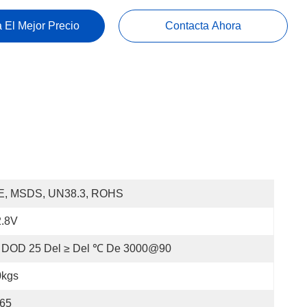
 El Mejor Precio
Contacta Ahora
E, MSDS, UN38.3, ROHS
2.8V
 DOD 25 Del ≥ Del ℃ De 3000@90
0kgs
P65