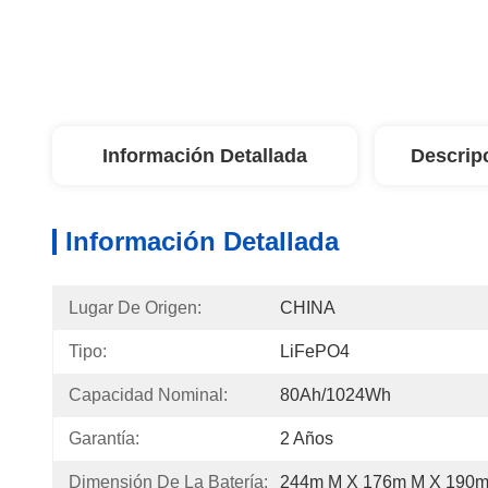
Información Detallada
Descrip
Información Detallada
Lugar De Origen:
CHINA
Tipo:
LiFePO4
Capacidad Nominal:
80Ah/1024Wh
Garantía:
2 Años
Dimensión De La Batería:
244m M X 176m M X 190