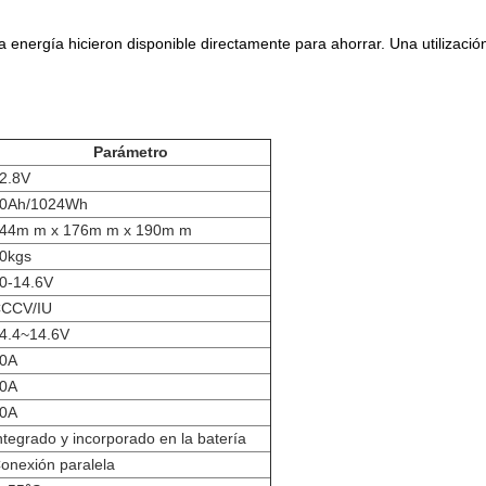
la
energía hicieron disponible directamente para ahorrar. Una utilizaci
Parámetro
2.8V
0Ah/1024Wh
44m m x 176m m x 190m m
0kgs
0-14.6V
CCV/IU
4.4~14.6V
0A
0A
0A
ntegrado y incorporado en la batería
onexión paralela