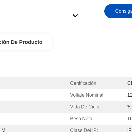
Consiga
ción De Producto
Certificación:
C
Voltaje Nominal:
1
Vida De Ciclo:
%
Peso Neto:
1
m M
Clase Del IP:
I