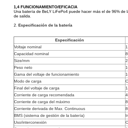
1,4 FUNCIONAMIENTO/EFICACIA
Una batería de BeLY LiFePo4 puede hacer más el de 96% de
de salida.
2.
Especificación de la batería
Especificación
Voltaje nominal
1
Capacidad nominal
8
Size/mm
2
Peso neto
1
Gama del voltaje de funcionamiento
1
Modo de carga
C
Final del voltaje de carga
1
Corriente de carga recomendada
4
Corriente de carga del máximo
8
Corriente derivada de Max. Continuous
8
BMS (sistema de gestión de la batería)
I
Uso/interconexión
C